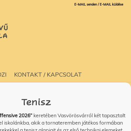
E-MAIL senden / E-MAIL küldése
ZI
KONTAKT / KAPCSOLAT
Tenisz
ffensive 2026”
keretében Vasvörösvárról két tapasztalt
 el iskolánkba, akik a tornateremben játékos formában
ekekkel a tenisz alapjait és az első technikai elemeket.