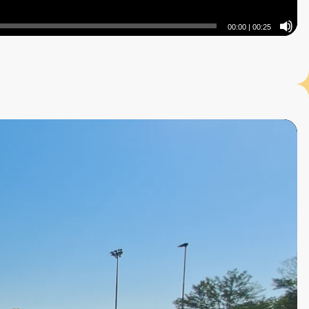
00:00
|
00:25