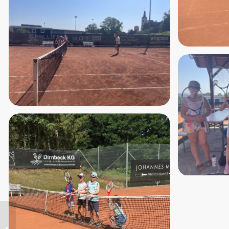
Blaulichtfest – Évzáró