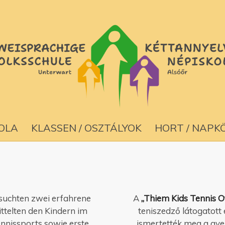
KOLA
KLASSEN / OSZTÁLYOK
HORT / NAPKÖ
uchten zwei erfahrene
A
„Thiem Kids Tennis O
ttelten den Kindern im
teniszedző látogatott
ennissports sowie erste
ismertették meg a gyer