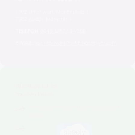
7502 Unterwart, Marienplatz 1
7502 Alsóőr, Mária tér 1
TELEFON:
0043 3352 / 34 208
E-MAIL:
vs.unterwart@bildungsserver.com
Wichtige Links
További linkek
Verhaltensvereinbarung / Magatartási
kódex