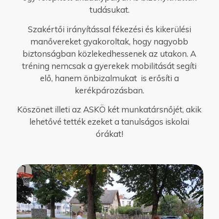
tudásukat.
Szakértői irányítással fékezési és kikerülési
manővereket gyakoroltak, hogy nagyobb
biztonságban közlekedhessenek az utakon. A
tréning nemcsak a gyerekek mobilitását segíti
elő, hanem önbizalmukat is erősíti a
kerékpározásban.
Köszönet illeti az ASKÖ két munkatársnőjét, akik
lehetővé tették ezeket a tanulságos iskolai
órákat!