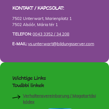
KONTAKT / KAPCSOLAT:
7502 Unterwart, Marienplatz 1
7502 Alsóőr, Mária tér 1
TELEFON:
0043 3352 / 34 208
E-MAIL:
vs.unterwart@bildungsserver.com
Wichtige Links
További linkek
Verhaltensvereinbarung / Magatartási
kódex